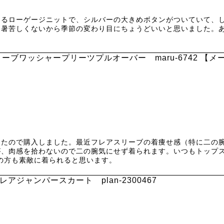
あるローゲージニットで、シルバーの大きめボタンがついていて、
、暑苦しくないから季節の変わり目にちょうどいいと思いました。
ーブワッシャープリーツプルオーバー maru-6742 【メ
ったので購入しました。最近フレアスリーブの着痩せ感（特に二の
、肉感を拾わないので二の腕気にせず着られます。いつもトップス
長の方も素敵に着られると思います。
アジャンパースカート plan-2300467