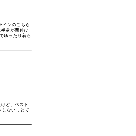
ラインのこちら
上半身が間伸び
Lでゆったり着ら
たけど、ベスト
ツしないしとて