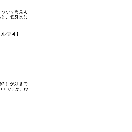
しっかり高見え
あと、低身長な
ール便可】
腕の）が好きで
LLですが、ゆ