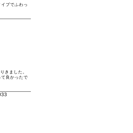
タイプでふわっ
くりきました。
って良かったで
33