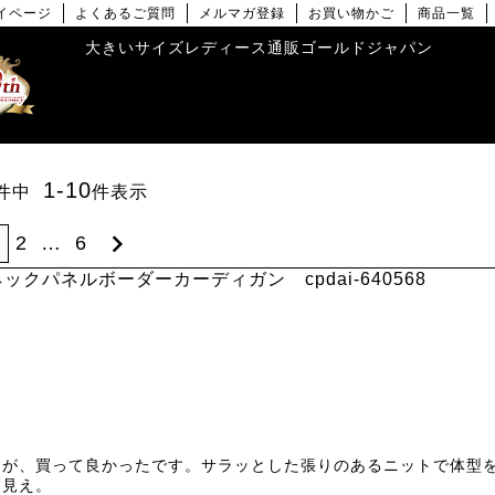
イページ
よくあるご質問
メルマガ登録
お買い物かご
商品一覧
大きいサイズレディース通販ゴールドジャパン
1
-
10
件中
件表示
1
2
…
6
クパネルボーダーカーディガン cpdai-640568
たが、買って良かったです。サラッとした張りのあるニットで体型
見え。
