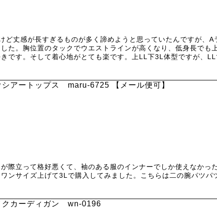
けど丈感が長すぎるものが多く諦めようと思っていたんですが、A
ました。胸位置のタックでウエストラインが高くなり、低身長でも
きです。そして着心地がとても楽です。上LL下3L体型ですが、L
アートップス maru-6725 【メール便可】
さが際立って格好悪くて、袖のある服のインナーでしか使えなかっ
ワンサイズ上げて3Lで購入してみました。こちらは二の腕パツパ
クカーディガン wn-0196