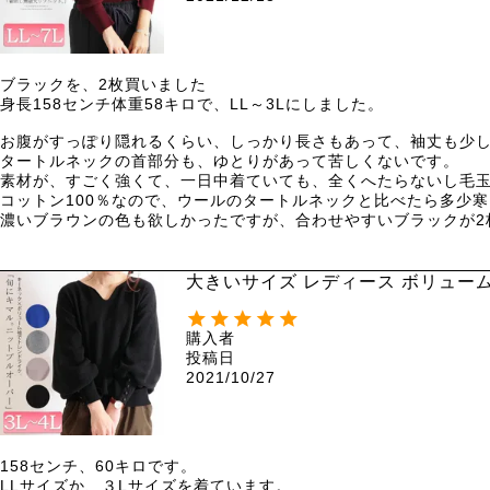
ブラックを、2枚買いました

身長158センチ体重58キロで、LL～3Lにしました。

お腹がすっぽり隠れるくらい、しっかり長さもあって、袖丈も少し
タートルネックの首部分も、ゆとりがあって苦しくないです。

素材が、すごく強くて、一日中着ていても、全くへたらないし毛玉
コットン100％なので、ウールのタートルネックと比べたら多少寒
濃いブラウンの色も欲しかったですが、合わせやすいブラックが2
大きいサイズ レディース ボリューム
購入者
投稿日
2021/10/27
158センチ、60キロです。

LLサイズか、３Lサイズを着ています。
