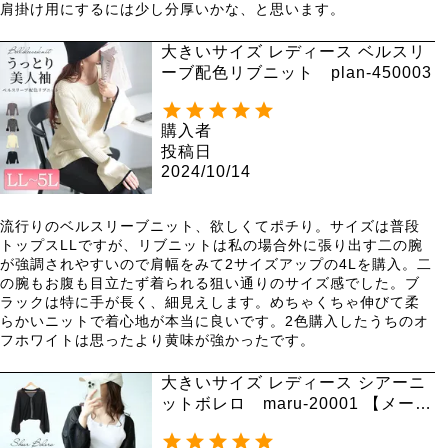
肩掛け用にするには少し分厚いかな、と思います。
大きいサイズ レディース ベルスリ
ーブ配色リブニット plan-450003
購入者
投稿日
2024/10/14
流行りのベルスリーブニット、欲しくてポチり。サイズは普段
トップスLLですが、リブニットは私の場合外に張り出す二の腕
が強調されやすいので肩幅をみて2サイズアップの4Lを購入。二
の腕もお腹も目立たず着られる狙い通りのサイズ感でした。ブ
ラックは特に手が長く、細見えします。めちゃくちゃ伸びて柔
らかいニットで着心地が本当に良いです。2色購入したうちのオ
フホワイトは思ったより黄味が強かったです。
大きいサイズ レディース シアーニ
ットボレロ maru-20001 【メール
便可】