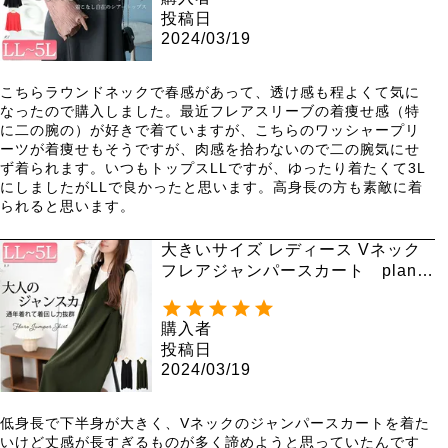
投稿日
2024/03/19
こちらラウンドネックで春感があって、透け感も程よくて気に
なったので購入しました。最近フレアスリーブの着痩せ感（特
に二の腕の）が好きで着ていますが、こちらのワッシャープリ
ーツが着痩せもそうですが、肉感を拾わないので二の腕気にせ
ず着られます。いつもトップスLLですが、ゆったり着たくて3L
にしましたがLLで良かったと思います。高身長の方も素敵に着
られると思います。
大きいサイズ レディース Vネック
フレアジャンパースカート plan-2
300467
購入者
投稿日
2024/03/19
低身長で下半身が大きく、Vネックのジャンパースカートを着た
いけど丈感が長すぎるものが多く諦めようと思っていたんです