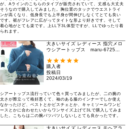
が、Aラインのこちらのタイプが販売されていて、丈感も大丈夫
そうなので購入してみました。胸位置のタックでウエストライ
ンが高くなり、低身長でも上半身が間伸びしなくてとても良い
です。裾がフレアに広がってタイトな形より好きです。そして
着心地がとても楽です。上LL下3L体型ですが、LLでゆったり着
られます。
大きいサイズ レディース 指穴メロ
ウシアートップス maru-6725
【メール便可】
購入者
投稿日
2024/03/19
シアートップス流行っていて色々買ってみましたが、二の腕の
太さが際立って格好悪くて、袖のある服のインナーでしか使え
なかったけど、ベストとかビスチェとか、キャミソールワンピ
ースとかに合わせたいからワンサイズ上げて3Lで購入してみま
した。こちらは二の腕パツパツしないしとても良かったです。
大きいサイズ レディース モヘアラ