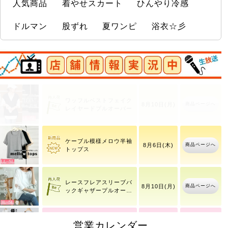
人気商品
着やせスカート
ひんやり冷感
ドルマン
股ずれ
夏ワンピ
浴衣☆彡
店舗情報実況中
ワッフルベストフェイク
商品ページへ
8月10日(月)
レイヤードプルオーバー
ケーブル模様メロウ半袖
商品ページへ
8月6日(木)
トップス
レースフレアスリーブバ
商品ページへ
8月10日(月)
ックギャザープルオーバ
ー
大きいサイズ レディース
営業カレンダー
8月6日(木)
商品ページへ
アウ