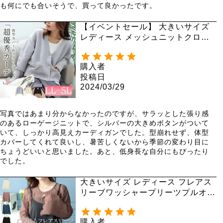
も何にでも合いそうで、買って良かったです。
【イベントセール】 大きいサイズ
レディース メッシュニットクロッ
プドカーディガン bro-0033
購入者
投稿日
2024/03/29
写真ではあまり分からなかったのですが、サラッとした張り感
のあるローゲージニットで、シルバーの大きめボタンがついて
いて、しっかり高見えカーディガンでした。型崩れせず、体型
カバーしてくれて良いし、暑苦しくないから季節の変わり目に
ちょうどいいと思いました。あと、低身長な自分にもぴったり
でした。
大きいサイズ レディース フレアス
リーブワッシャープリーツプルオー
バー maru-6742 【メール便可】
購入者