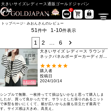
大きいサイズレディース通販ゴールドジャパン
6
トップページ
みおんさんのレビュー
51
1
-
10
件中
件表示
1
2
…
6
大きいサイズ レディース ラウンド
ネックパネルボーダーカーディガ
ン cpdai-640568
購入者
投稿日
2024/10/14
シンプルで無難、一枚持ってて損はないかなと思って購入しま
したが、買って良かったです。サラッとした張りのあるニット
で体型を拾いにくくて、裾が広いからお腹も目立たず最高で
す。サイズ感は大きめ、高見え。
