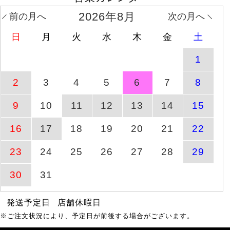
10時34分
2026年8月
前の月へ
次の月へ
大きいサイズ レディース
日
月
火
水
木
金
土
8月6日(木)
商品ページへ
ワン
10時35分
1
ドットフレアスリーブプ
2
3
4
5
6
7
8
商品ページへ
8月10日(月)
ルオーバー
9
10
11
12
13
14
15
大きいサイズ レディース
8月6日(木)
商品ページへ
タッ
16
17
18
19
20
21
22
10時36分
23
24
25
26
27
28
29
ワッシャーシアーロング
商品ページへ
8月10日(月)
シャツ
30
31
大きいサイズ レディース
発送予定日
店舗休暇日
8月6日(木)
商品ページへ
接触
10時36分
※ご注文状況により、予定日が前後する場合がございます。