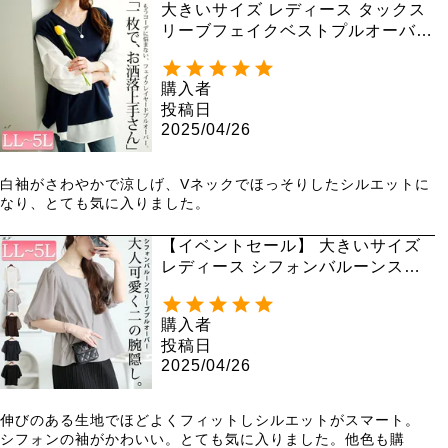
大きいサイズ レディース タックス
リーブフェイクベストプルオーバ
ー cpdai-659657
購入者
投稿日
2025/04/26
白袖がさわやかで涼しげ、Vネックでほっそりしたシルエットに
なり、とても気に入りました。
【イベントセール】 大きいサイズ
レディース シフォンバルーンスリ
ーブプルオーバー maru-30146
【メール便可】
購入者
投稿日
2025/04/26
伸びのある生地でほどよくフィットしシルエットがスマート。
シフォンの袖がかわいい。とても気に入りました。他色も購