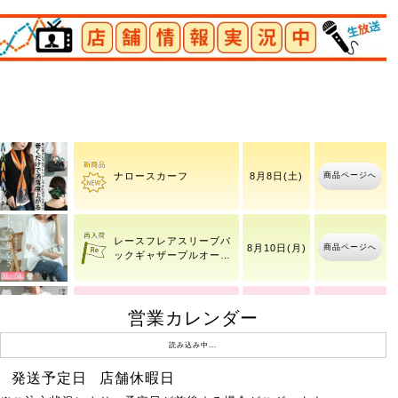
店舗情報実況中
商品ページへ
チェーンブレスレット
8月8日(土)
商品ページへ
ナロースカーフ
8月8日(土)
レースフレアスリーブバ
商品ページへ
8月10日(月)
ックギャザープルオーバ
ー
大きいサイズ レディース
営業カレンダー
8月9日(日)
商品ページへ
接触
11時40分
読み込み中...
発送予定日
店舗休暇日
ドットフレアスリーブプ
商品ページへ
8月10日(月)