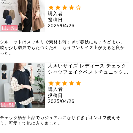
ット mncut-102204
購入者
投稿日
2025/04/26
シルエットはスッキリで素材も薄すぎず春秋にちょうどよい、
脇が少し窮屈でもたつくため、もうワンサイズ上があると良か
った。
大きいサイズ レディース チェック
シャツフェイクベストチュニック
cast-5552019 【メール便可】
購入者
投稿日
2025/04/26
チェック柄が上品でカジュアルになりすぎずオンオフ使えそ
う。可愛くて気に入りました。