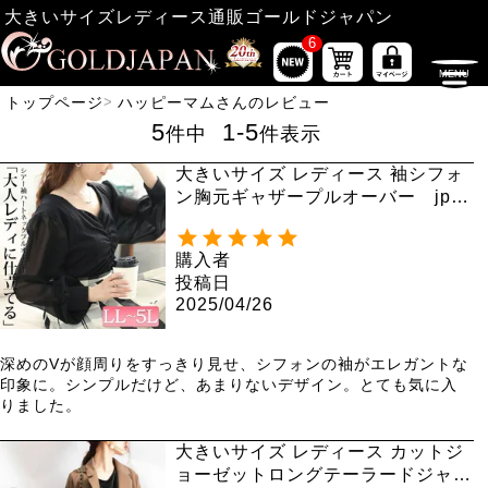
大きいサイズレディース通販ゴールドジャパン
6
トップページ
ハッピーマムさんのレビュー
5
1
-
5
件中
件表示
大きいサイズ レディース 袖シフォ
ン胸元ギャザープルオーバー jp52
9 【メール便可】
購入者
投稿日
2025/04/26
深めのVが顔周りをすっきり見せ、シフォンの袖がエレガントな
印象に。シンプルだけど、あまりないデザイン。とても気に入
りました。
大きいサイズ レディース カットジ
ョーゼットロングテーラードジャケ