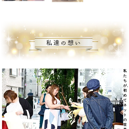
私
た
ち
が
初
め
て
ネ
ッ
ト
の
世