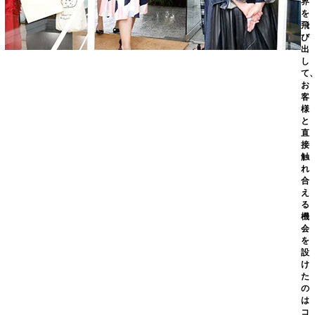
界
を
飛
び
出
し
て
お
客
様
と
直
接
触
れ
合
え
る
機
会
を
設
け
た
の
は
コ