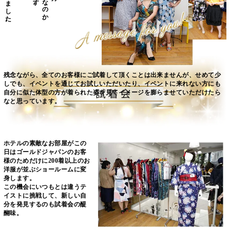
残念ながら、全てのお客様にご試着して頂くことは出来ませんが、
せめて少
しでも、イベントを通じてお試しいただいたり、
イベントに来れない方にも
自分に似た体型の方が着られた姿を
見てイメージを膨らませていただけたら
なと思っています。
ホテルの素敵なお部屋がこの
日は
ゴールドジャパンのお客
様のためだけに
200着以上のお
洋服が並ぶショールーム
に変
身します。
この機会にいつもとは違うテ
イストに挑戦して、
新しい自
分を発見するのも試着会の醍
醐味。