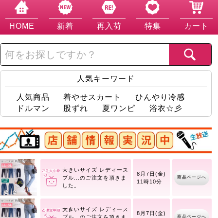
HOME
新着
再入荷
特集
カート
人気キーワード
人気商品
着やせスカート
ひんやり冷感
ドルマン
股ずれ
夏ワンピ
浴衣☆彡
店舗情報実況中
大きいサイズ レディース
8月7日(金)
商品ページへ
スト
11時09分
大きいサイズ レディース
8月7日(金)
商品ページへ
プル