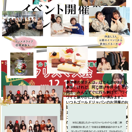
参加者の皆さんは、ほとんどがお一人
参加。けれど、同じ想いを持ったもの
同士、みんなすぐに打ち解けて、ワイ
ワイと賑やかにお喋りが弾みます。
いつもゴールドジャパンのお洋服のお
話や仕事の話、体型の話で盛り上がり
ます。
こんな風にお客様同士の輪が広がる事
が、私たちスタッフの何よりの喜びで
す^_^また是非イベントにご参加くだ