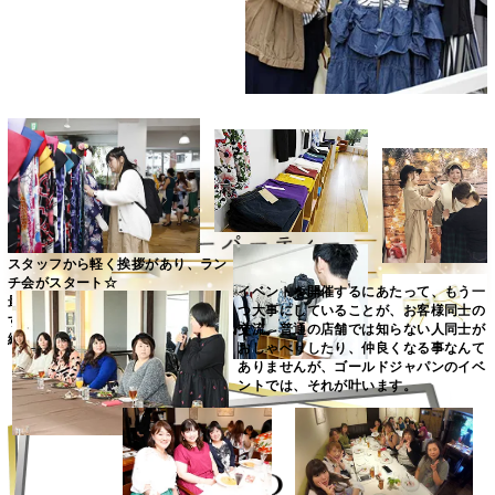
スタッフから軽く挨拶があり、ラン
チ会がスタート☆
イベントを開催するにあたって、もう一
最初は少し緊張気味の皆様でしたが
つ大事にしていることが、お客様同士の
すぐにほぐれ、楽しそうな笑い声が
交流。普通の店舗では知らない人同士が
絶えず聞こえてきました☆
おしゃべりしたり、仲良くなる事なんて
ありませんが、ゴールドジャパンのイベ
ントでは、それが叶います。