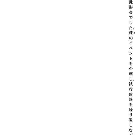
撮
影
会
で
し
た
様
の
イ
ベ
ン
ト
を
企
画
し
試
行
錯
誤
を
繰
り
返
し
な