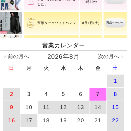
11時10分
大きいサイズ レディース
8月7日(金)
商品ページへ
プル
11時10分
営業カレンダー
商品ページへ
変形タックワイドパンツ
8月1日(土)
2026年8月
前の月へ
次の月へ
日
月
火
水
木
金
土
タックポケットコクーン
商品ページへ
8月1日(土)
サロペットパンツ
1
【イベントセール】 大き
8月7日(金)
2
3
4
5
6
7
8
商品ページへ
いサイ
11時10分
9
10
11
12
13
14
15
ストレッチツイルセンタ
商品ページへ
8月1日(土)
16
17
18
19
20
21
22
ータックフレアパンツ