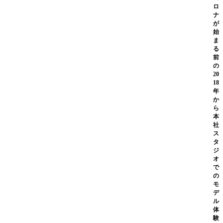
ロ
ナ
が
始
ま
る
前
の
20
18
年
か
ら
本
社
ス
タ
ジ
オ
で
の
モ
デ
ル
体
験