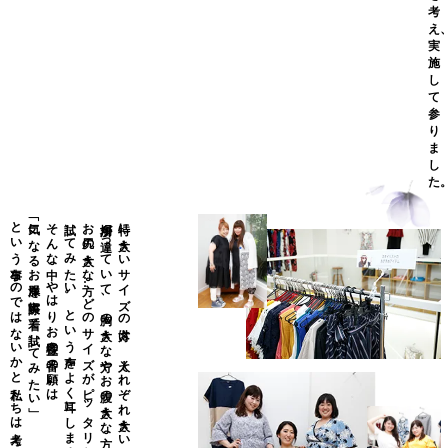
考
え
実
施
し
て
参
り
ま
し
た
という事なのではないかと私たちは考えました。
「気になるお洋服を実際に着て試してみたい」
そんな中、やはりお客様の一番の願いは
試してみたい。という声をよく耳にします。
お尻の大きな方…どのサイズがピッタリなのか、
場所が違っていて、胸の大きな方やお腹の大きな方、
特に大きいサイズの方々は、人それぞれ大きい