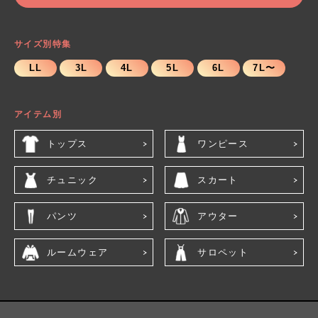
サイズ別特集
LL
3L
4L
5L
6L
7L〜
アイテム別
トップス
ワンピース
チュニック
スカート
パンツ
アウター
ルームウェア
サロペット