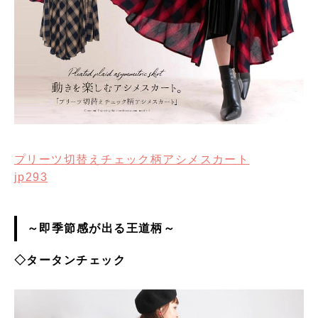
プリーツ切替えチェック柄アシメスカート
jp293
～即季節感が出る王道柄～
◇タータンチェック