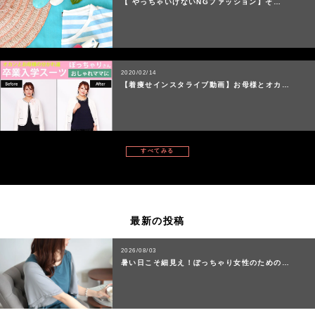
【 やっちゃいけないNGファッション】そ…
2020/02/14
【着痩せインスタライブ動画】お母様とオカ…
すべてみる
最新の投稿
2026/08/03
暑い日こそ細見え！ぽっちゃり女性のための…