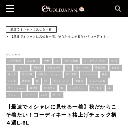
最速でオシャレに見せる一着
【最速でオシャレに見せる一着】秋だからこそ着たい！コーディネ…
2021/09/10
コーデ全般
ふんわり
40代
LL
モデル全般
モノトーンコーデ
50代
4L
スタッフ
豆知識
体型カバー
5L
モテコーデ
場所全般
女子会
伸びる
男性目線
韓国ファッション
年代全般
マストバイ
社内
女子力
通勤着
春
3L
大人かわいい
着痩せ
スタイル全般
ファッション
個性派
SNS映え
秋
インタビュー
こだわり
冬
イベント
パーティ
30代
サイズ
【最速でオシャレに見せる一着】秋だからこ
そ着たい！コーディネート格上げチェック柄
４選L-6L