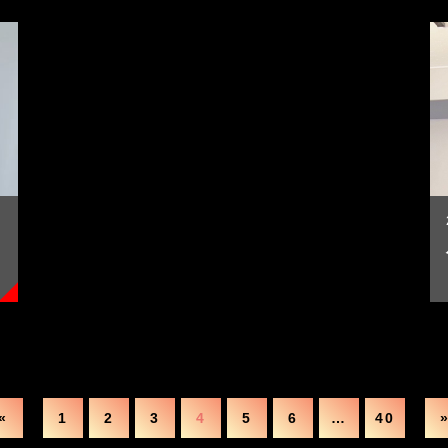
«
1
2
3
4
5
6
…
40