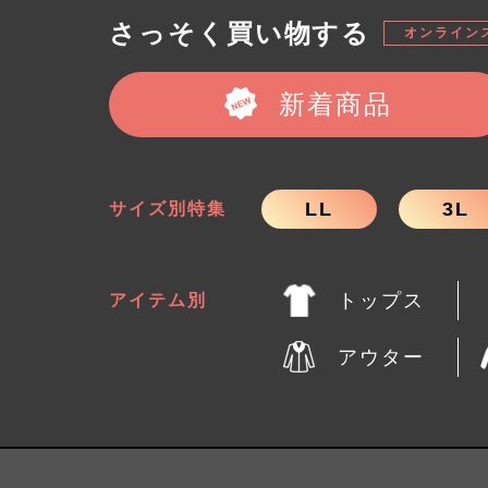
さっそく買い物する
オンライン
新着商品
LL
3L
サイズ別特集
トップス
アイテム別
アウター