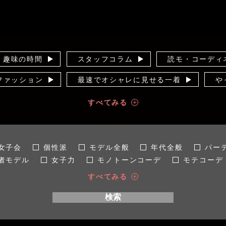
趣味の時間
スタッフコラム
読モ・コーディ
のファッション
最速でオシャレに見せる一着
や
ー
知って得する！カラー講座
10年着るため
すべてみる
コンプレックス解消！
輝く女子見つけた！
オ
せ術
裏通信
インスタライブ
運営者
女子会
個性派
モデル全般
年代全般
パー
者モデル
女子力
モノトーンコーデ
モテコーデ
場所全般
社内
秋
手入れ/洋服ケア
春
すべてみる
ン
着痩せ
LL
SNS映え
4L
こだわり
検索
ちゃり女子
40代
マストバイ
インタビュー
大人かわいい