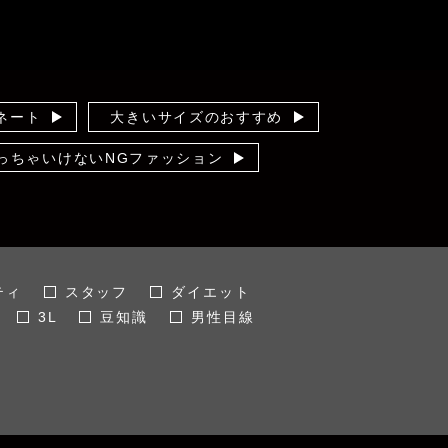
ネート
大きいサイズのおすすめ
っちゃいけないNGファッション
の洋服ケア
この服お値段以上
フ会
ズバリ 男性目線
情報
ティ
スタッフ
ダイエット
3L
豆知識
男性目線
冬
試着・撮影会
夏
サイズ
5L
ファッション
30代
50代
通勤着
イベント