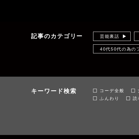
記事のカテゴリー
芸能裏話
40代50代の為
体型隠しのセオリ
未分類
おかだゆりの着痩
キーワード検索
コーデ全般
ふんわり
読
スタイル全般
韓国ファッショ
伸びる
ぽっ
体型カバー