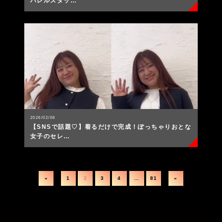
パレルスタッ…
2026/02/06
【SNSで話題♡】着るだけで完成！ぽっちゃりおとな
女子のセレ…
«
1
2
3
4
…
81
»