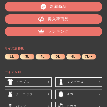
新着商品
再入荷商品
ランキング
サイズ別特集
LL
3L
4L
5L
6L
7L〜
アイテム別
トップス
ワンピース
チュニック
スカート
パンツ
アウター