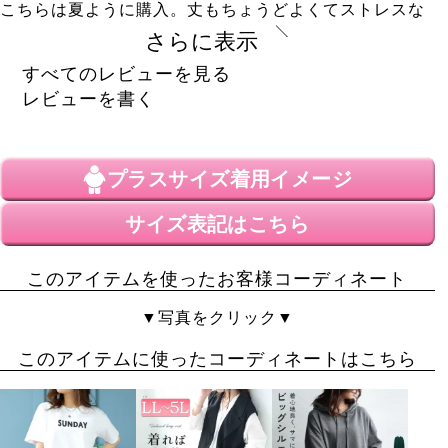
こちらは夏ように購入。丈もちょうどよくてストレスな
く履ける。仕事で大活躍のためリピしちゃいました。
さらに表示
LiSA
1
すべてのレビューを見る
購入者
レビューを書く
40代
女性
投稿日
2024/08/22
プラスサイズ
着用イメージ
150cm 65kg

ウエストは股上も深くゆったりとフィットしました。

サイズ表記はこちら
股下72cmという事でしたが、私には3cmくらい長く、フ
ラットサンダルや裸足の状態では裾が床に擦ってしまい
このアイテムを使ったお客様コーディネート
ました。

靴底の厚さによってはちょうど良いです。

▼写真をクリック▼
このウエストとヒップサイズでこの股下は量販店ではあ
まり見つからないので、大変ありがたい商品だと思いま
このアイテムに使ったコーディネートはこちら
した。