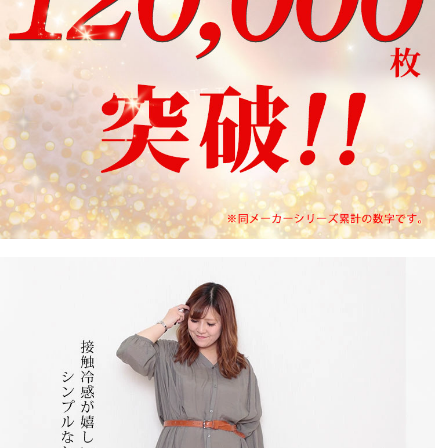
tk
5
購入者
40代
女性
投稿日
2021/08/20
届いたとき、とてもコンパクトだったので大丈夫かな？
と思いましたが履いたらとても伸びました。

きつくないです。

厚さもほどよいです
ＫＮ
4
購入者
非公開
投稿日
2021/08/12
夏に活躍しますね～と　納得　肌触り良く　凄く伸び
る！

汗取りとして　もいい感じの薄さですが　透け感は無く