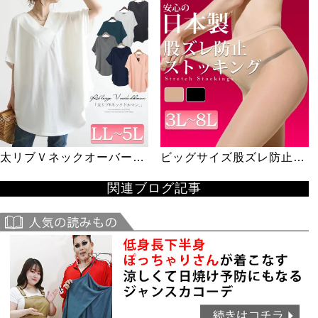
キニーパンツ
て引き締めシンデレラパン
ツ
太リブＶネックオーバーチ
ビッグサイズ股ズレ防止
ュニック
股ずれ 股擦れ 股ヅレ 【日
関連ブログ記事
本製ストッキング】