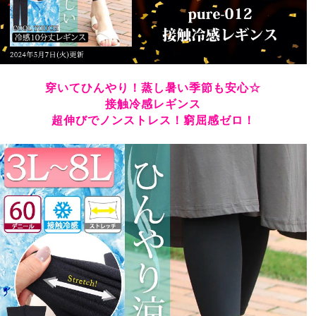
る！

すご！なにこれ！めちゃくちゃ伸びるしめちゃくちゃ涼
しい！

これならズレてこないし涼しいし助かります。
かめまま
1
購入者
穿いてひんやり！蒸し暑い季節も安心☆
非公開
接触冷感レギンス
投稿日
超伸びでノンストレス！窮屈感ゼロ！
2023/04/13
いつも履いている80デニールのタイツと同じで、大丈夫
かな？と思うほど薄手でした。

長さも10分丈とありましたが普通に7分丈位？夏場なの
で、ワンピの下なら丁度良く履けそうです。
みちち
1
購入者
北海道
40代
女性
投稿日
2023/02/16