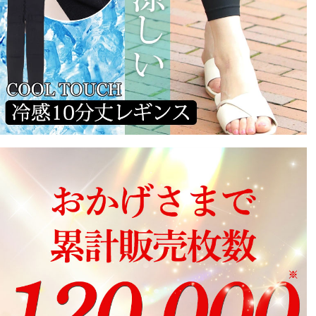
めちゃくちゃ伸びます！体重3桁のわたしでも5L～６Lサ
イズで入りました！
さやか
1
購入者
非公開
投稿日
2022/05/31
他の方のレビューで「サイズはいつもよりワンサイズ？
小さくてもいいぐらいです。」とあったのでワンサイズ
小さくして正解でした。肌触りも良く、よく伸びて履き
心地いいです。清涼感もいいです♪
いお
2
購入者
非公開
投稿日
2022/05/28
肌ざわりが良くて履き心地の良いレギンスです