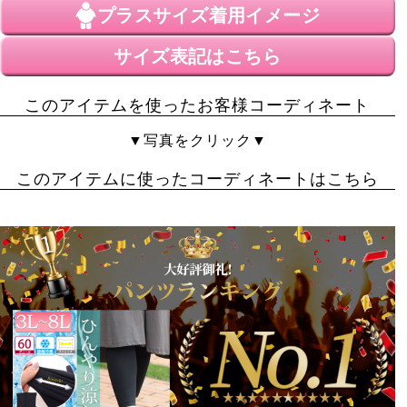
2026/05/24
プラスサイズ
着用イメージ
レギンスちょうど良かった。長さが少し長い。
サイズ表記はこちら
ぽぴん
2
購入者
このアイテムを使ったお客様コーディネート
40代
女性
投稿日
▼写真をクリック▼
2026/05/07
このアイテムに使ったコーディネートはこちら
肌触りが良いです

とても伸びるので、お腹もきつくないし動きやすいです
でか女
1
購入者
非公開
投稿日
2025/07/04
袋から出した時膝丈くらいしかなくて

「中身違うがん」と思ったらめーちゃーくーちゃー伸び