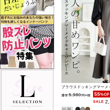
ブラウスドッキングマーメ
55
5,980
%OF
通常
円
+税
2
SALE
LL-5L