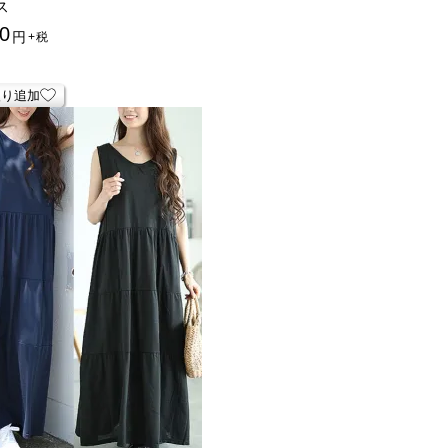
ス
0
円
+税
入り追加