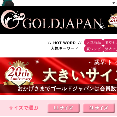
マ
人気商品
着やせ
HOT WORD
人気キーワード
夏ワンピ
浴衣☆
業界ト
大きいサイ
おかげさまでゴールドジャパンは会員数
サイズで選ぶ
LLサイズ
3Lサイズ