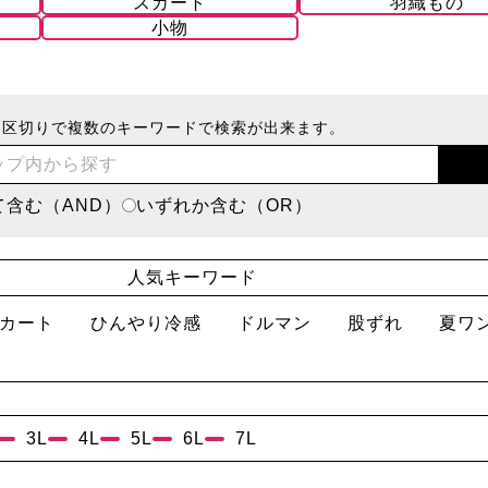
スカート
羽織もの
小物
ス区切りで複数のキーワードで検索が出来ます。
て含む（AND）
いずれか含む（OR）
人気キーワード
カート
ひんやり冷感
ドルマン
股ずれ
夏ワ
3L
4L
5L
6L
7L