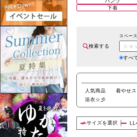
パンツ
下着
スペー
検索する
すべ
人気商品
着やせス
浴衣☆彡
サイズを選択
LL