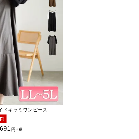
イドキャミワンピース
F!
,691
円
+税