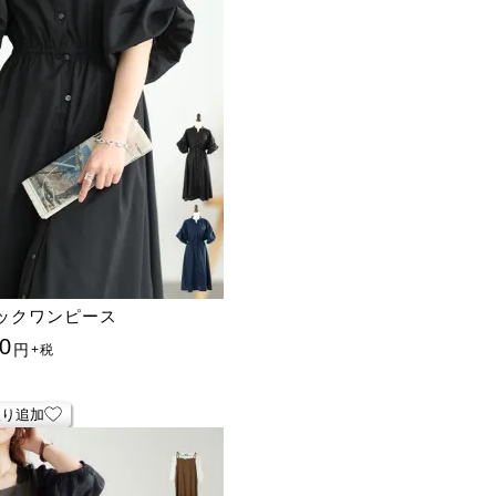
ックワンピース
0
円
+税
入り追加