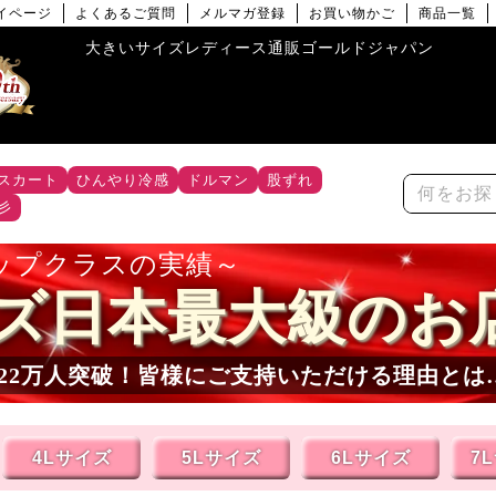
イページ
よくあるご質問
メルマガ登録
お買い物かご
商品一覧
大きいサイズレディース通販ゴールドジャパン
スカート
ひんやり冷感
ドルマン
股ずれ
彡
ップクラスの実績
ズ日本最大級のお
22万人突破！皆様にご支持いただける理由とは
4Lサイズ
5Lサイズ
6Lサイズ
7