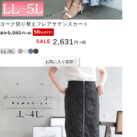
ヨーク切り替えフレアサテンスカート
56
5,980
%OFF!
通常
円
+税
2,631
SALE
円
+税
LL-5L
お気に入り追加