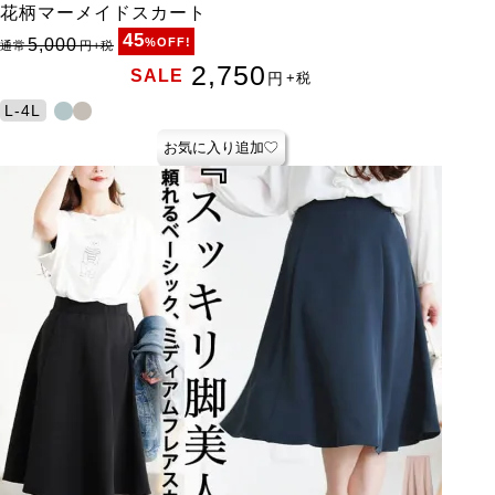
花柄マーメイドスカート
45
5,000
%OFF!
通常
円
+税
2,750
SALE
円
+税
L-4L
お気に入り追加