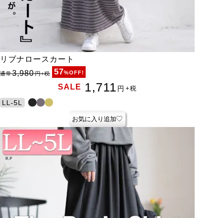
リブナロースカート
57
3,980
%OFF!
通常
円
+税
1,711
SALE
円
+税
LL-5L
お気に入り追加