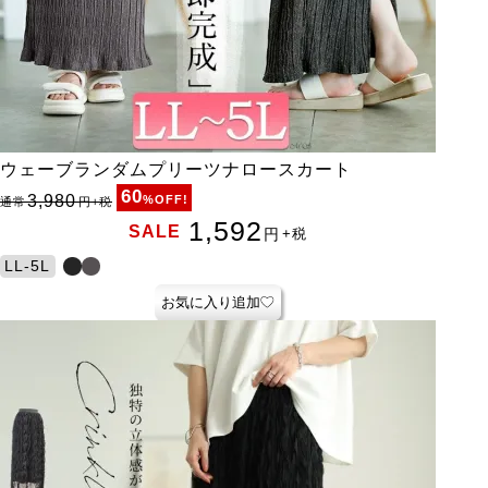
ウェーブランダムプリーツナロースカート
60
3,980
%OFF!
通常
円
+税
1,592
SALE
円
+税
LL-5L
お気に入り追加