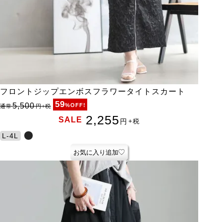
フロントジップエンボスフラワータイトスカート
59
5,500
%OFF!
通常
円
+税
2,255
SALE
円
+税
L-4L
お気に入り追加