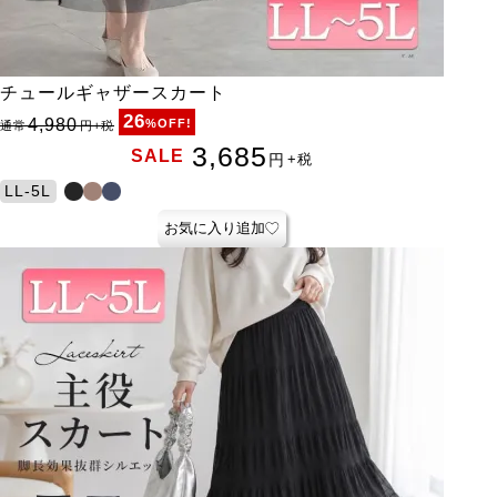
チュールギャザースカート
26
4,980
%OFF!
通常
円
+税
3,685
SALE
円
+税
LL-5L
お気に入り追加