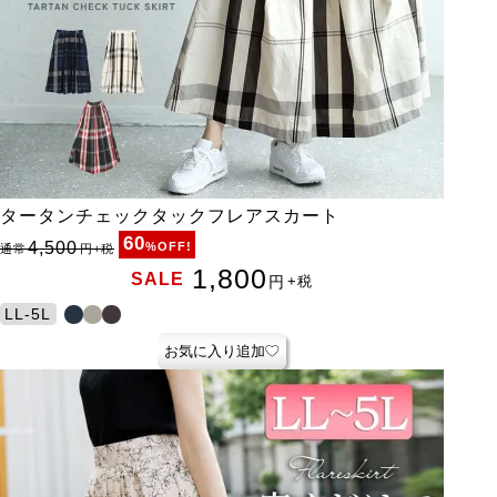
タータンチェックタックフレアスカート
60
4,500
%OFF!
通常
円
+税
1,800
SALE
円
+税
LL-5L
お気に入り追加