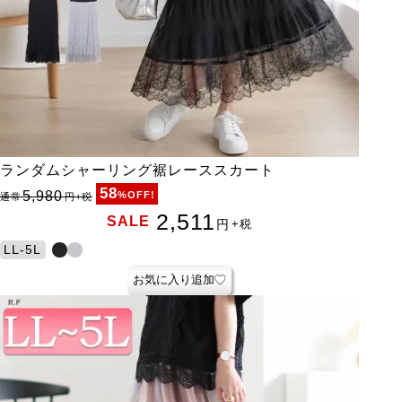
ランダムシャーリング裾レーススカート
58
5,980
%OFF!
通常
円
+税
2,511
SALE
円
+税
LL-5L
お気に入り追加