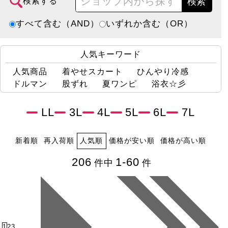
検索
検索する
すべて含む（AND）
いずれか含む（OR）
人気キーワード
人気商品
着やせスカート
ひんやり冷感
ドルマン
股ずれ
夏ワンピ
浴衣☆彡
LL
3L
4L
5L
6L
7L
新着順
再入荷順
人気順
価格が安い順
価格が高い順
206
1-60
件中
件
1
2
3