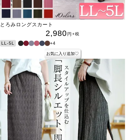
とろみロングスカート
2,980
円
+税
+4
LL-5L
お気に入り追加