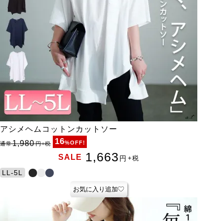
アシメヘムコットンカットソー
16
1,980
%OFF!
通常
円
+税
1,663
SALE
円
+税
LL-5L
お気に入り追加