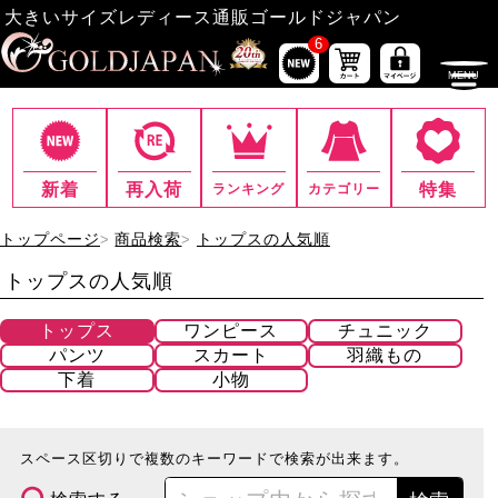
大きいサイズレディース通販ゴールドジャパン
6
新着
再入荷
特集
ランキング
カテゴリー
トップページ
商品検索
トップスの人気順
トップスの人気順
トップス
ワンピース
チュニック
パンツ
スカート
羽織もの
下着
小物
スペース区切りで複数のキーワードで検索が出来ます。