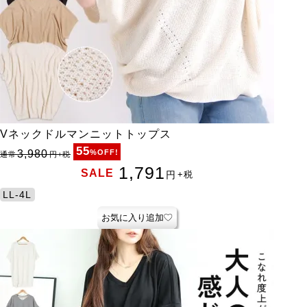
Vネックドルマンニットトップス
55
3,980
%OFF!
通常
円
+税
1,791
SALE
円
+税
LL-4L
お気に入り追加