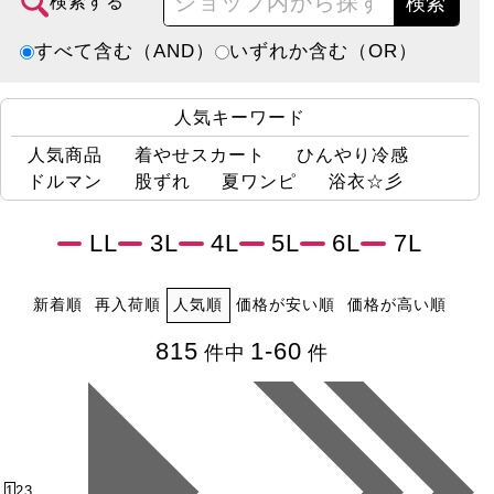
検索
検索する
すべて含む（AND）
いずれか含む（OR）
人気キーワード
人気商品
着やせスカート
ひんやり冷感
ドルマン
股ずれ
夏ワンピ
浴衣☆彡
LL
3L
4L
5L
6L
7L
新着順
再入荷順
人気順
価格が安い順
価格が高い順
815
1-60
件中
件
1
2
3