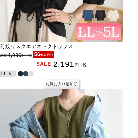
前絞りスクエアネックトップス
56
4,980
%OFF!
通常
円
+税
2,191
SALE
円
+税
LL-5L
お気に入り追加