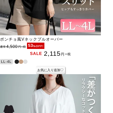
ポンチョ風Vネックプルオーバー
53
4,500
%OFF!
通常
円
+税
2,115
SALE
円
+税
LL-4L
お気に入り追加