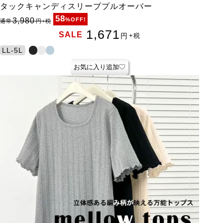
タックキャンディスリーブプルオーバー
58
3,980
%OFF!
通常
円
+税
1,671
SALE
円
+税
LL-5L
お気に入り追加